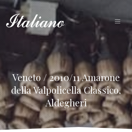
Veneto / 2010/11 Amarone
della Valpolicella Classico,
Aldegheri