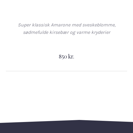
Super klassisk Amarone med sveskeblomme,
sødmefulde kirsebær og varme kryderier
850 kr.