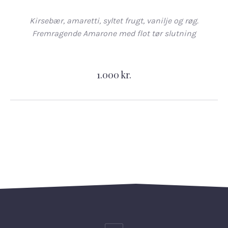
Kirsebær, amaretti, syltet frugt, vanilje og røg.
Fremragende Amarone med flot tør slutning
1.000 kr.