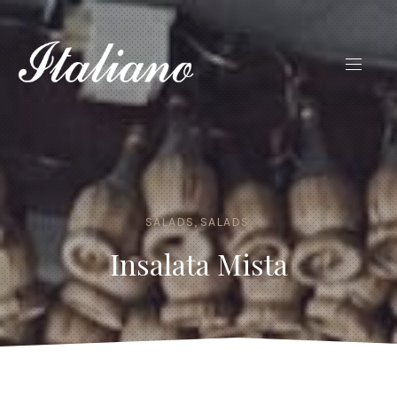
SALADS
,
SALADS
Insalata Mista