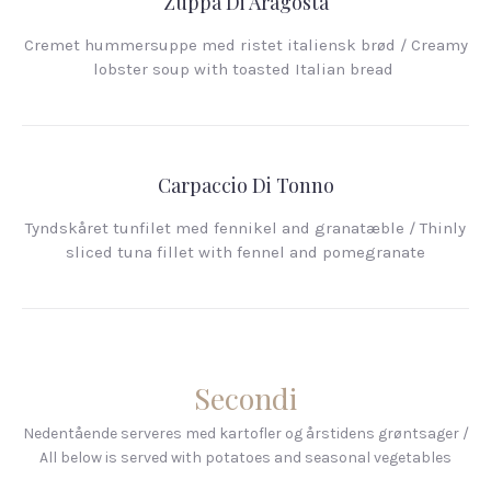
Zuppa Di Aragosta
Cremet hummersuppe med ristet italiensk brød / Creamy
lobster soup with toasted Italian bread
Carpaccio Di Tonno
Tyndskåret tunfilet med fennikel and granatæble / Thinly
sliced tuna fillet with fennel and pomegranate
Secondi
Nedentående serveres med kartofler og årstidens grøntsager /
All below is served with potatoes and seasonal vegetables